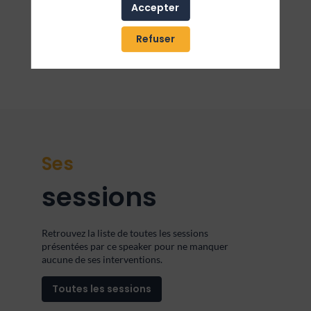
dolore magna aliqua. Ut enim ad minim veniam, quis
Accepter
nostrud exercitation ullamco laboris nisi ut aliquip
ex ea commodo consequat. Duis aute irure dolor in
reprehenderit in voluptate velit esse cillum dolore eu
Refuser
fugiat nulla pariatur
Ses
sessions
Retrouvez la liste de toutes les sessions
présentées par ce speaker pour ne manquer
aucune de ses interventions.
Toutes les sessions