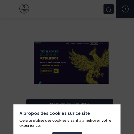
Direction
Artistique
Prix
Demander un RDV
Sur
A propos des cookies sur ce site
Envoyer un message
devis
Ce site utilise des cookies visant à améliorer votre
expérience.
Partager mes informations