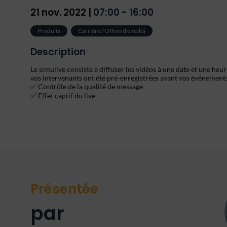
21 nov. 2022
|
07:00
-
16:00
Produits
Carrière / Offres d'emploi
Description
Le simulive consiste à diffuser les vidéos à une date et une heur
vos intervenants ont été pré-enregistrées avant vos événements
✅ Contrôle de la qualité de message
✅ Effet captif du live
Présentée
par