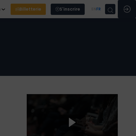
s
Billetterie
S'inscrire
EN
FR