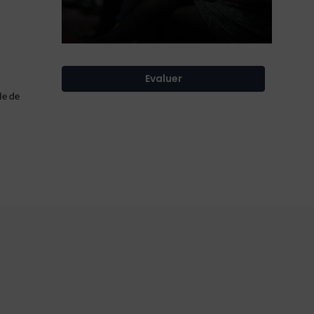
Evaluer
le de