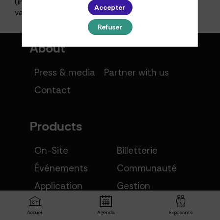
(inscription ouverte, privée, avec sas de
Accepter
validation …)
Refuser
About
Press & media
Partner with us
Contact
Products
On-Site
Billetterie
Événements
Communauté
Application
Gestion
mobile native
d'exposants
Accueil
Agenda
Exposants