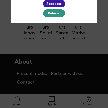
Accepter
Refuser
Parco
Parco
Parco
Parco
urs
urs
urs
urs
Innov
Soluti
Santé
Marke
ation
ons
et
ting et
et
Écolo
Bien-
Com
Techn
gique
être
munic
ologie
s
ation
About
Press & media
Partner with us
Contact
Products
Accueil
Agenda
Exposants