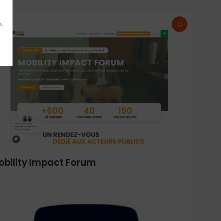
.
obility Impact Forum