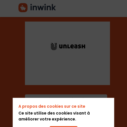
Unleash
Secteur
Organisateur de salons
Description
Ajouter aux favoris
A propos des cookies sur ce site
UNLEASH
Envoyer un message
est
Ce site utilise des cookies visant à
la
améliorer votre expérience.
référence