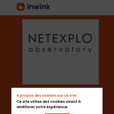
Netexplo
Secteur
Think tank
A propos des cookies sur ce site
Ajouter aux favoris
Ce site utilise des cookies visant à
améliorer votre expérience.
Envoyer un message