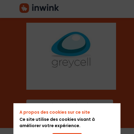
GreyCell
Secteur
Agence Evénementielle
Ajouter aux favoris
A propos des cookies sur ce site
Envoyer un message
Ce site utilise des cookies visant à
améliorer votre expérience.