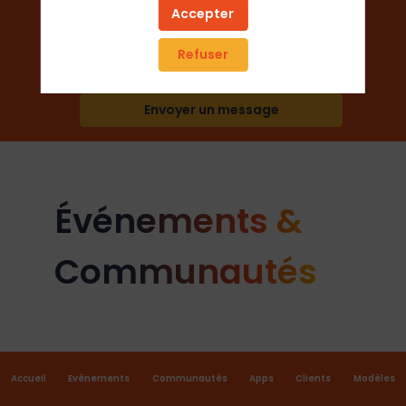
Ecole / Université
Accepter
Refuser
Ajouter aux favoris
Envoyer un message
Événements &
Communautés
Accueil
Evénements
Communautés
Apps
Clients
Modèles