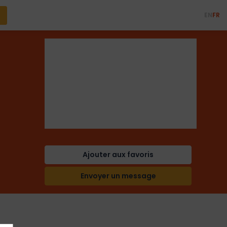
EN
FR
Monaco Private Label
Ajouter aux favoris
Envoyer un message