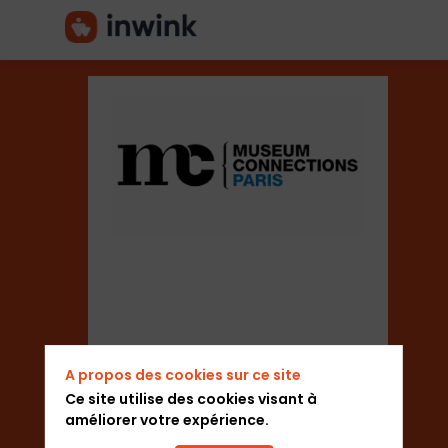
Museum
Connections
Secteur
Organisateur de salons
A propos des cookies sur ce site
Ce site utilise des cookies visant à
Description
améliorer votre expérience.
Ajouter aux favoris