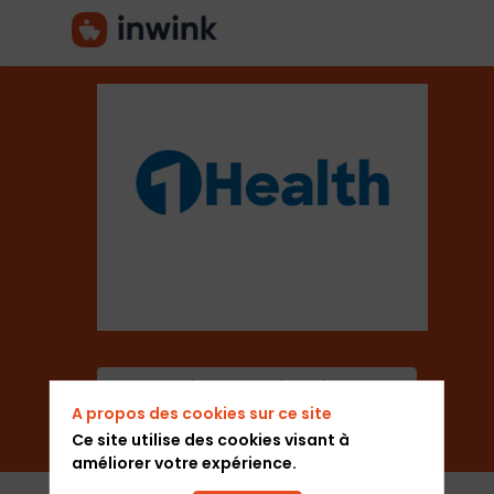
1Health
Secteur
Santé
Ajouter aux favoris
A propos des cookies sur ce site
Envoyer un message
Ce site utilise des cookies visant à
améliorer votre expérience.