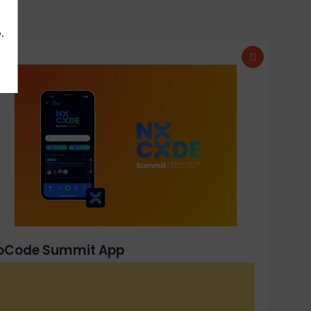
.
oCode Summit App