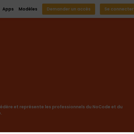
Apps
Modèles
Demander un accès
Se connecter
édère et représente les professionnels du NoCode et du
.