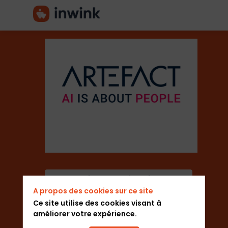
Artefact
Secteur
Agence / Conseil
Description
Ajouter aux favoris
A propos des cookies sur ce site
Artefact
Envoyer un message
est
Ce site utilise des cookies visant à
un
améliorer votre expérience.
leader