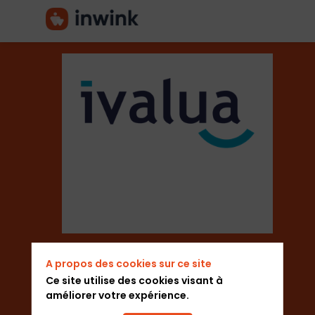
Ivalua
Secteur
Editeur de logiciel
A propos des cookies sur ce site
Ajouter aux favoris
Ce site utilise des cookies visant à
améliorer votre expérience.
Envoyer un message