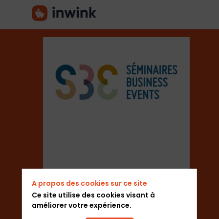
Séminaires
Business
Events
A propos des cookies sur ce site
Description
Ce site utilise des cookies visant à
Ajouter aux favoris
améliorer votre expérience.
Vous
Envoyer un message
êtes