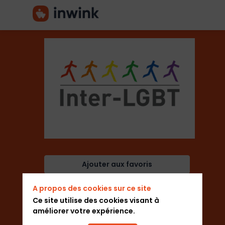
Inter-
LGBT
Description
Ajouter aux favoris
L’Interassociative
Envoyer un message
lesbienne,
A propos des cookies sur ce site
gaie,
Ce site utilise des cookies visant à
bi
améliorer votre expérience.
et