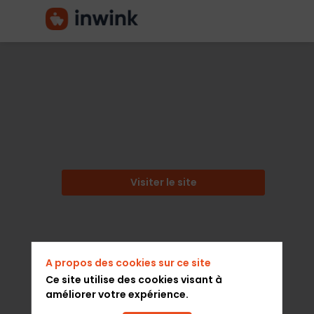
FINANCE
REVOLUTION
Description
Visiter le site
Pour
cette
3ème
édition,
Finance
A propos des cookies sur ce site
Revolution
Ce site utilise des cookies visant à
c’est
améliorer votre expérience.
: