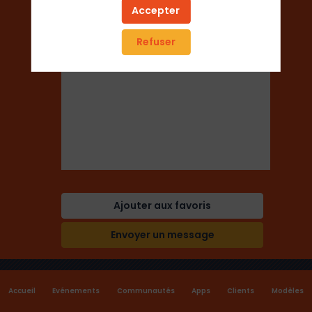
Paris
Accepter
Refuser
Secteur
Associations Professionnelles
Ajouter aux favoris
Envoyer un message
Accueil
Evénements
Communautés
Apps
Clients
Modèles