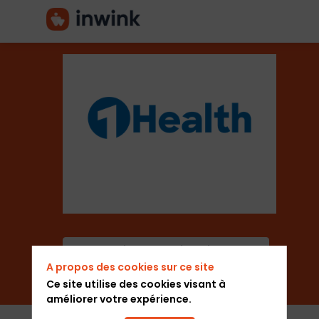
1Health
Secteur
Santé
Ajouter aux favoris
A propos des cookies sur ce site
Envoyer un message
Ce site utilise des cookies visant à
améliorer votre expérience.