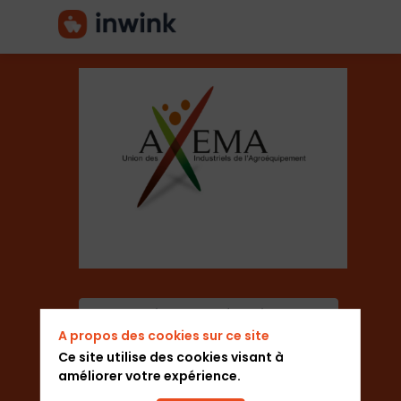
Axema
Secteur
Associations Professionnelles
Description
Ajouter aux favoris
A propos des cookies sur ce site
Axema
Envoyer un message
est
Ce site utilise des cookies visant à
le
améliorer votre expérience.
syndicat