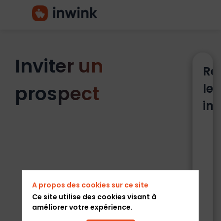
Inviter un
Re
les
prospect
in
Pré
Nom
A propos des cookies sur ce site
Ce site utilise des cookies visant à
Emai
améliorer votre expérience.