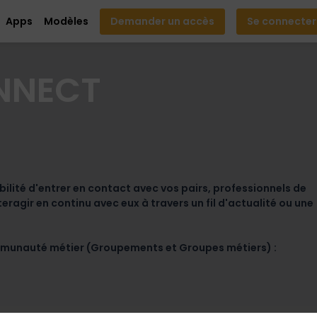
Apps
Modèles
Demander un accès
Se connecter
NNECT
ilité d'entrer en contact avec vos pairs, professionnels de
agir en continu avec eux à travers un fil d'actualité ou une
communauté métier (Groupements et Groupes métiers) :