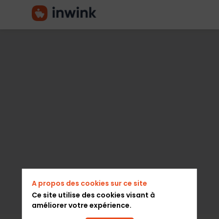
SALON
FANTASTIQUE
JAPAN
PARTY
A propos des cookies sur ce site
Organisateur de salons
Ce site utilise des cookies visant à
améliorer votre expérience.
Description
Visiter le site