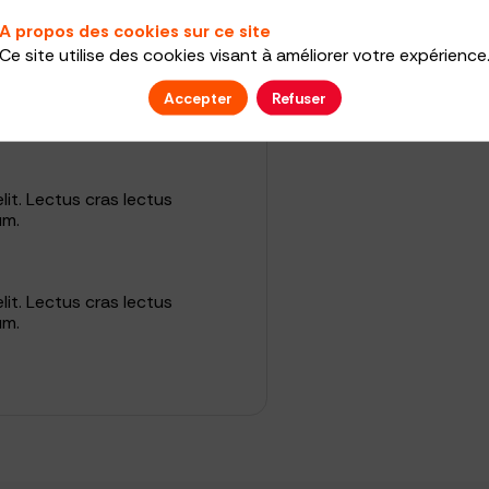
um.
A propos des cookies sur ce site
Ce site utilise des cookies visant à améliorer votre expérience
it. Lectus cras lectus
Accepter
Refuser
um.
it. Lectus cras lectus
um.
it. Lectus cras lectus
um.