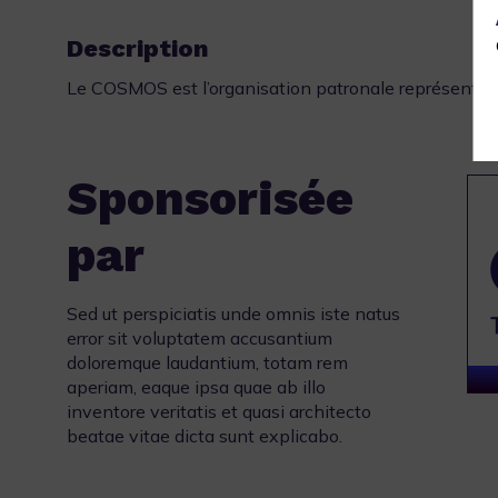
Description
Le COSMOS est l’organisation patronale représentan
Sponsorisée
par
Sed ut perspiciatis unde omnis iste natus
error sit voluptatem accusantium
doloremque laudantium, totam rem
aperiam, eaque ipsa quae ab illo
inventore veritatis et quasi architecto
beatae vitae dicta sunt explicabo.