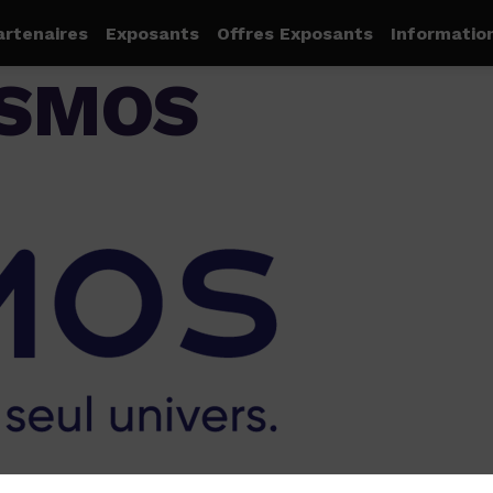
artenaires
Exposants
Offres Exposants
Informatio
OSMOS