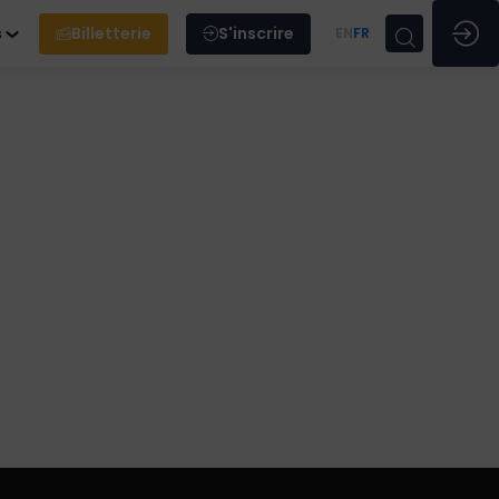
s
Billetterie
S'inscrire
EN
FR