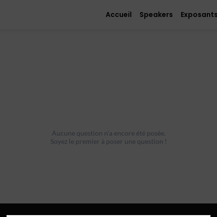
Accueil
Speakers
Exposant
Aucune question n'a encore été posée.
Soyez le premier à poser une question !