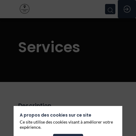
Services
Description
A propos des cookies sur ce site
Entreprises, participants, offres partenaires,
conferences, découvrez tous les prestataires de
Ce site utilise des cookies visant à améliorer votre
service participants au salon !
expérience.