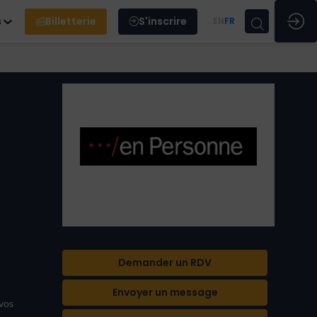
s
Billetterie
S'inscrire
EN
FR
Demander un RDV
Envoyer un message
 vos