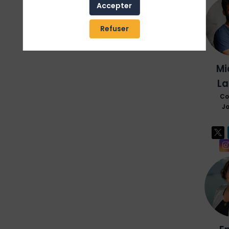
Accepter
Refuser
Mi
L
Co
Jo