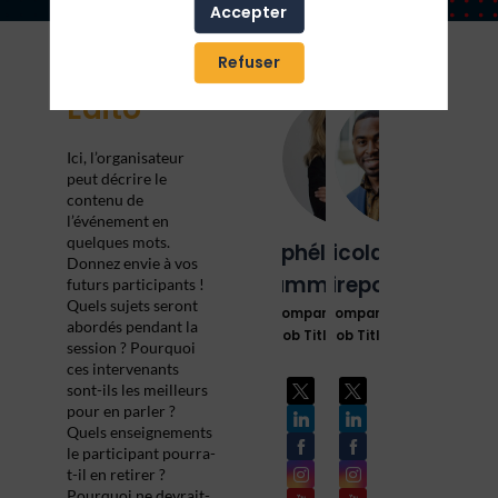
Accepter
Refuser
Edito
OS
NM
Ici, l’organisateur
peut décrire le
contenu de
l’événement en
quelques mots.
Ophélie
Nicolas
Donnez envie à vos
Summer
Mirepoix
futurs participants !
Quels sujets seront
Company
Company
abordés pendant la
Job Title
Job Title
session ? Pourquoi
ces intervenants
sont-ils les meilleurs
pour en parler ?
Quels enseignements
le participant pourra-
t-il en retirer ?
Pourquoi ne devrait-