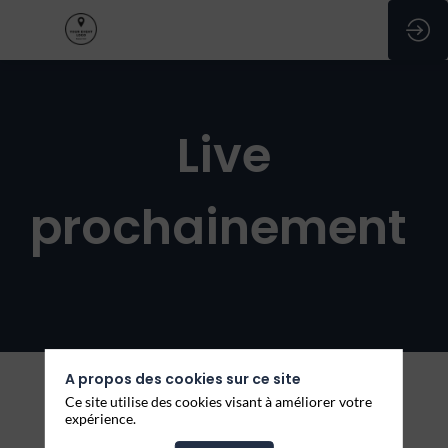
Live
prochainement
ous devez être inscrit
et connecté pour
accéder à cette
fonctionnalité
Inscrivez-vous
A propos des cookies sur ce site
Ce site utilise des cookies visant à améliorer votre
Déja inscrit ?
expérience.
Session
Connectez-vous pour