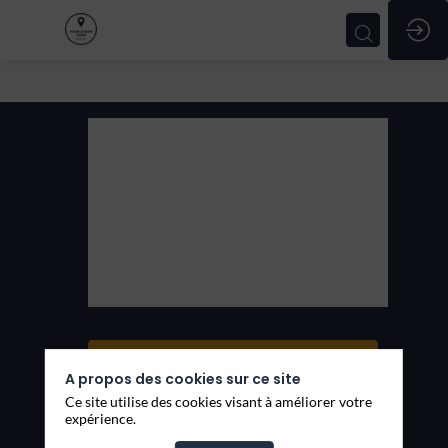
KeekOff
KeekOff
Thèmes
Services
Demander un RDV
A propos des cookies sur ce site
Envoyer un message
Ce site utilise des cookies visant à améliorer votre
expérience.
Partager mes informations